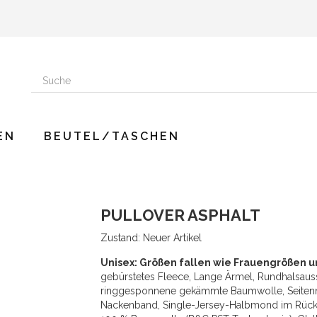
EN
BEUTEL/TASCHEN
PULLOVER ASPHALT
Zustand:
Neuer Artikel
Unisex: Größen fallen wie Frauengrößen u
gebürstetes Fleece, Lange Ärmel, Rundhalsaussc
ringgesponnene gekämmte Baumwolle, Seitennäh
Nackenband, Single-Jersey-Halbmond im Rücken