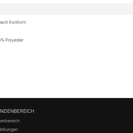
Reach Konform
% Polyester
UNDENBEREICH
denbereich
tellungen