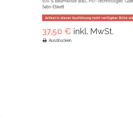
100 % Baumwolle (B&C PST-Technologie), Glat
Satin-Etikett
Artikel in dieser Ausführung nicht verfügbar. Bitte 
37,50 €
inkl. MwSt.
Ausdrucken