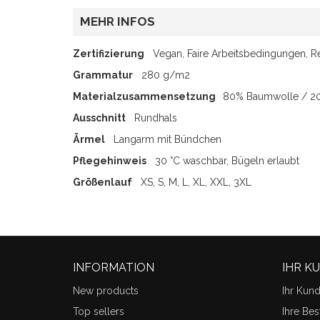
MEHR INFOS
Zertifizierung
Vegan, Faire Arbeitsbedingungen, 
Grammatur
280 g/m2
Materialzusammensetzung
80% Baumwolle / 20
Ausschnitt
Rundhals
Ärmel
Langarm mit Bündchen
Pflegehinweis
30 °C waschbar, Bügeln erlaubt
Größenlauf
XS, S, M, L, XL, XXL, 3XL
INFORMATION
IHR K
New products
Ihr Kun
Top sellers
Ihre Bes