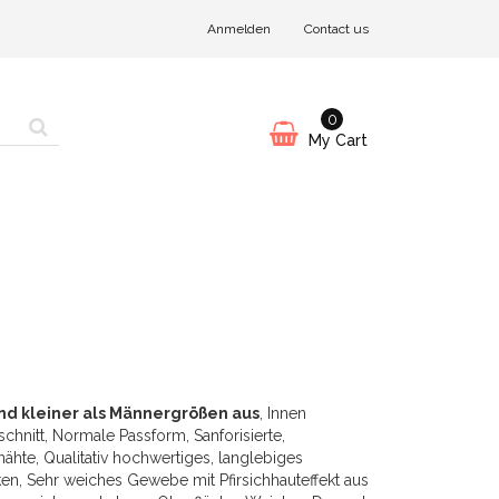
Anmelden
Contact us
0
My Cart
nd kleiner als Männergrößen aus
, Innen
hnitt, Normale Passform, Sanforisierte,
te, Qualitativ hochwertiges, langlebiges
, Sehr weiches Gewebe mit Pfirsichhauteffekt aus