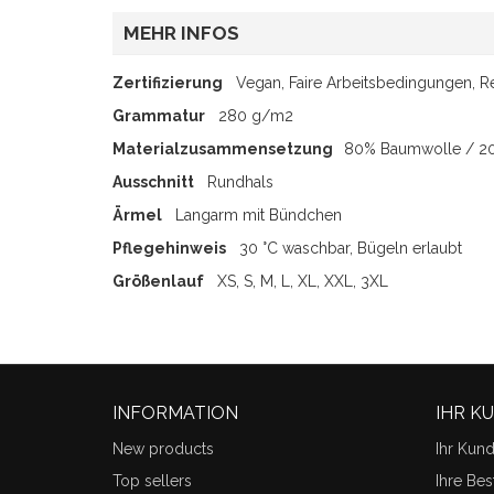
MEHR INFOS
Zertifizierung
Vegan, Faire Arbeitsbedingungen, 
Grammatur
280 g/m2
Materialzusammensetzung
80% Baumwolle / 20
Ausschnitt
Rundhals
Ärmel
Langarm mit Bündchen
Pflegehinweis
30 °C waschbar, Bügeln erlaubt
Größenlauf
XS, S, M, L, XL, XXL, 3XL
INFORMATION
IHR K
New products
Ihr Kun
Top sellers
Ihre Bes