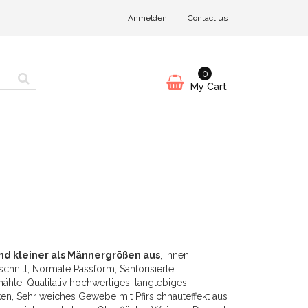
Anmelden
Contact us
0
My Cart
nd kleiner als Männergrößen aus
, Innen
hnitt, Normale Passform, Sanforisierte,
te, Qualitativ hochwertiges, langlebiges
, Sehr weiches Gewebe mit Pfirsichhauteffekt aus