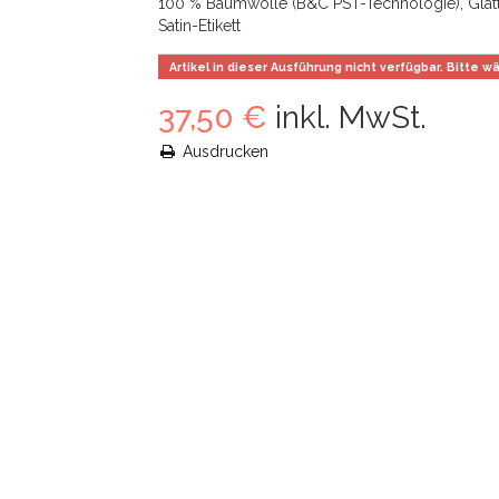
100 % Baumwolle (B&C PST-Technologie), Glat
Satin-Etikett
Artikel in dieser Ausführung nicht verfügbar. Bitte 
37,50 €
inkl. MwSt.
Ausdrucken