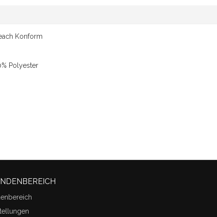
Reach Konform
% Polyester
UNDENBEREICH
denbereich
tellungen