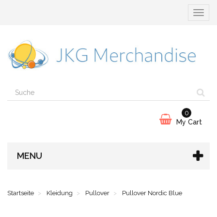
Naviga
umscha
0
My Cart
MENU
Startseite
Kleidung
Pullover
Pullover Nordic Blue