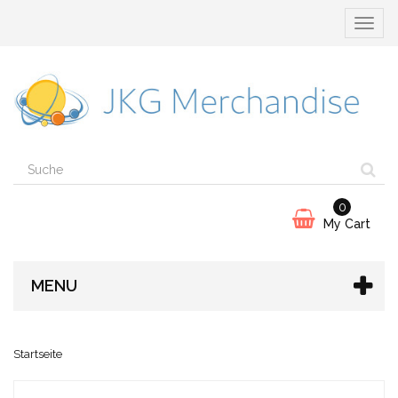
Naviga
umscha
0
My Cart
MENU
Startseite